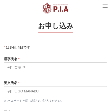
コ
ナ
ン
ビ
テ
ゲ
ン
ー
ツ
シ
へ
ョ
お申し込み
ス
ン
キ
に
ッ
移
プ
動
は必須項目です
*
漢字氏名
*
英文氏名
*
※ パスポートと同じ表記でご記入ください。